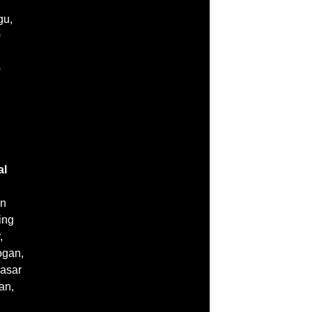
gu,
Alamat Santi Bali Rental
0
Jl. Tukad Baru Timur, Pemogan
,
Kec.
0
Denpasar Selatan
,
Kota Denpasar
80221
Latitude: -8.704827
Longitude: 115.1930676
Harga sewa mobil di bali
Rental Mobil di Bali Dengan Supir
al
Rental Mobil Matic di Bali
Rental Mobil Manual di Bali
n
Rental Mobil City Car di Bali
ing
Rental Mobil Keluarga di Bali
,
Rental Mobil Mini Bus di Bali
gan,
Rental Mobil Mewah di Bali
asar
Rental Mobil Murah di Bali
an,
Rental Mobil Di Bali Lepas Kunci