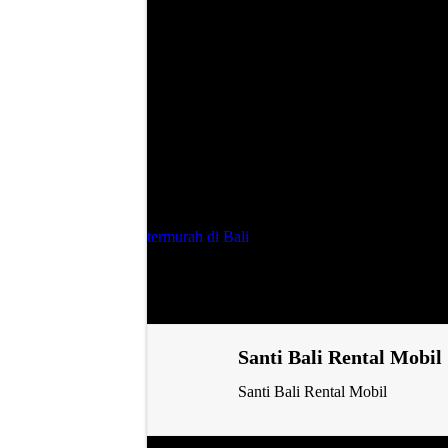
Rental Brio Di Bali Unit Terbaru L
Hal lain yang jadi keunggulan kami yaitu prose
mengirimkan Kartu Identitas (KTP/SIM) dan fo
persyaratan berupa passport bagi wisatawan m
dan kami akan langsung memastikan ketersediaa
Liburan seru di pulau dewata yang terkenal d
ekslusif yang siap mengantarkan anda ke berba
Booking mobil mu sekarang dijamin tidak akan 
termurah di Bali
.
Santi Bali Rental Mobil
Santi Bali Rental Mobil