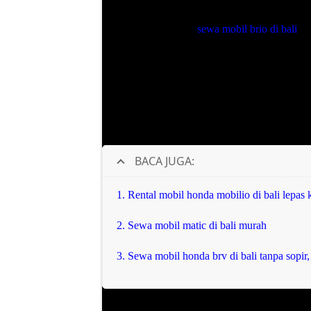
Apa saja keuntungan
sewa mobil brio di bali
da
bersaing. Untuk mobil mungil keren ini diband
Jikalau ingin menyewa dengan driver profesion
murah tergantung program promo). Kedua de
percaya diri sebab
honda brio
termasuk dalam ci
akan tetap cool dan stylish.
BACA JUGA:
1.
Rental mobil honda mobilio di bali lepas
2.
Sewa mobil matic di bali murah
3.
Sewa mobil honda brv di bali tanpa sopir,