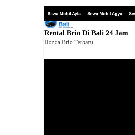
Skip
to
Sewa Mobil Ayla
Sewa Mobil Agya
Se
content
Rental Brio Di Bali 24 Jam
Honda Brio Terbaru
Sewa M