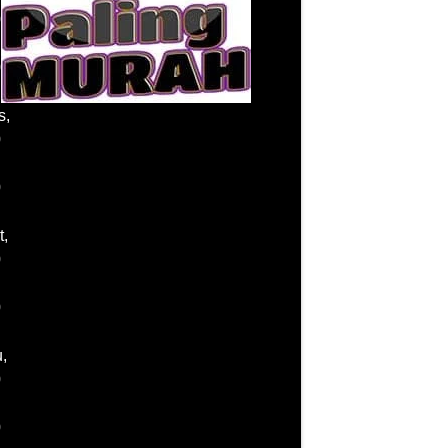
0
0
s,
Telp/WhatsApp:
0821-4632-0344
0
Office:
0361-845-2266
Admin:
0878-6222-5888
0
Jam Buka Rental Mobil
t,
0
Senin, 00:00 - 23:59 Wita
Selasa, 00:00 - 23:59 Wita
0
Rabu, 00:00 - 23:59 Wita
Kamis, 00:00 - 23:59 Wita
,
Jumat, 00:00 - 23:59 Wita
0
Sabtu, 00:00 - 23:59 Wita
Minggu, 00:00 - 23:59 Wita
0
Harga Mulai:
IDR 69.000