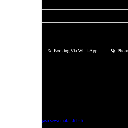
Sewa Mobil Matic
Dengan Supir dan Bbm
Booking Via WhatsApp
Phon
Sewa Mobil Honda Brio Bali Mura
dan Bbm
Apa bisa berwisata keliling bali dengan menggu
jasa sewa mobil di bali
dari SantiBaliRental (S
kendaraan mungil keluaran pabrikan otomotif b