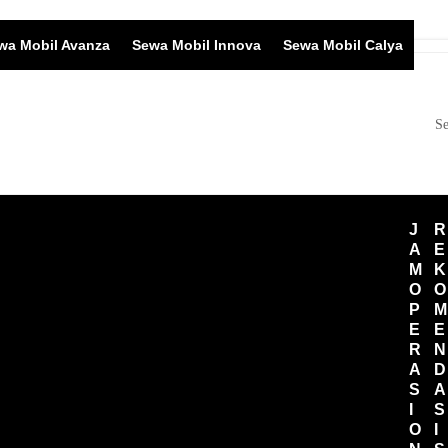
wa Mobil Avanza
Sewa Mobil Innova
Sewa Mobil Calya
S
J
R
obil Brio Di Bali
A
E
M
K
O
O
P
M
E
E
R
N
A
D
S
A
I
S
O
I