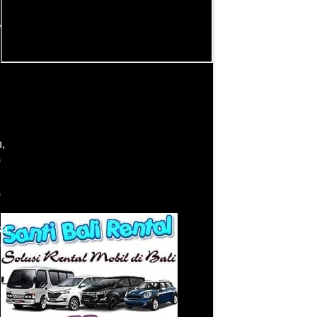
W
View Maps Location
Best Car Rental Kuta Bali, Canggu, Umalas,
Kerobokan, Seminyak, Legian, Jimbaran,
Uluwatu, Ubud, Lembongan, Sanur, Benoa,
Nusa Dua, Denpasar, Bali, Pemogan,
,
Karangasem, Padang Bai
0
0
Santi Bali Rental
a,
0
0
,