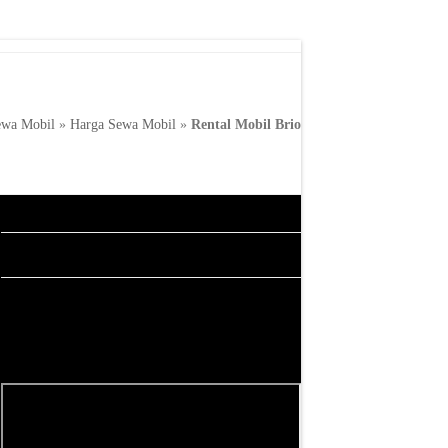
ewa Mobil
»
Harga Sewa Mobil
»
Rental Mobil Brio
Kategori
Harga Sewa Mobil
Maps Lokasi Santi Bali
Jl. Taman Pancing Timur, Pemogan, Denpasar
Sel., Kota Denpasar, Bali 80221